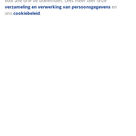
voor alle drie de doeleinden. Lees meer over onze
verzameling en verwerking van persoonsgegevens
en
ons
cookiebeleid
.