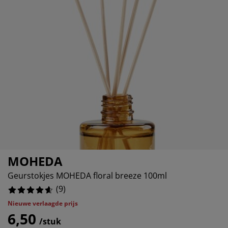
ubelonderhoud
itenverlichting
sectenhorren
eslakens
edbodems
rlichting
0%
amfolie
mping
eerkasten
ttenbodems
ishoud
0%
cessoires
0%
aapkamermeubelen
ndermatrassen
nderkamer
.11111111111111%
nderbedden
ssen/strijken
isdierartikelen
MOHEDA
Geurstokjes MOHEDA floral breeze 100ml
(
9
)
Nieuwe verlaagde prijs
6,50
/stuk