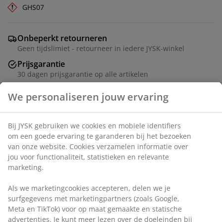
GHS07
Onbeperkt retourneren
Geen tijdslimiet - retourneer in iedere JYSK-winkel
Prijsgarantie
30 dagen prijsgarantie op alle artikelen
Flexibele bezorgopties
Snelle en gemakkelijke bezorgopties
Artikelnummer: 2773701
Veiligheidsinformatieblad
Specificaties