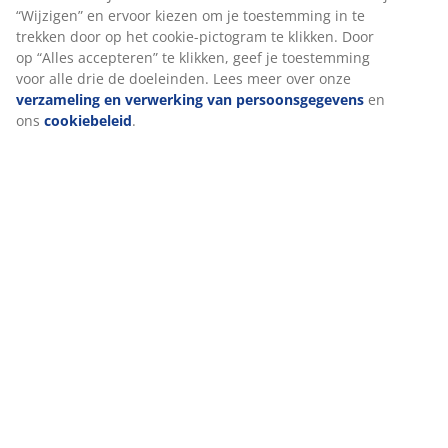
Beoordelingen
We personaliseren jouw ervaring
(
9
)
Bij JYSK gebruiken we cookies en mobiele identifiers om een go
ervaring te garanderen bij het bezoeken van onze website. Cook
Levering
verzamelen informatie over jou voor functionaliteit, statistieken
relevante marketing.
Als we marketingcookies accepteren, delen we je surfgegevens 
marketingpartners (zoals Google, Meta en TikTok) voor op maat
gemaakte en statische advertenties. Je kunt meer lezen over de
doeleinden bij “Wijzigen” en ervoor kiezen om je toestemming in
trekken door op het cookie-pictogram te klikken. Door op “Alles
accepteren” te klikken, geef je toestemming voor alle drie de
doeleinden. Lees meer over onze
verzameling en verwerking v
persoonsgegevens
en ons
cookiebeleid
.