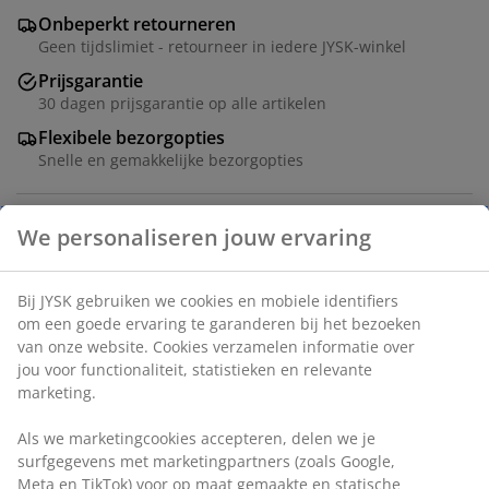
Onbeperkt retourneren
Geen tijdslimiet - retourneer in iedere JYSK-winkel
Prijsgarantie
30 dagen prijsgarantie op alle artikelen
Flexibele bezorgopties
Snelle en gemakkelijke bezorgopties
6-zitsbank in stof. De zitbank is gemakkelijk om te
vormen tot een bed. Zit- en rugkussens van schuim.
Met opbergruimte. Kan niet worden gespiegeld. Afm.
bed 140x265 cm. B286 x H83 x D83/191 cm
Artikelnummer: 3640432
Montage instructies