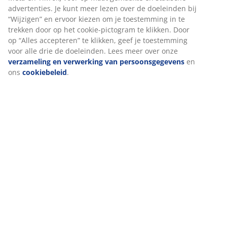
Specificaties
Beoordelingen
(
47
)
We personaliseren jouw ervaring
Levering
Bij JYSK gebruiken we cookies en mobiele identifiers om een go
ervaring te garanderen bij het bezoeken van onze website. Cook
verzamelen informatie over jou voor functionaliteit, statistieken
relevante marketing.
Als we marketingcookies accepteren, delen we je surfgegevens 
marketingpartners (zoals Google, Meta en TikTok) voor op maat
gemaakte en statische advertenties. Je kunt meer lezen over de
doeleinden bij “Wijzigen” en ervoor kiezen om je toestemming in
trekken door op het cookie-pictogram te klikken. Door op “Alles
accepteren” te klikken, geef je toestemming voor alle drie de do