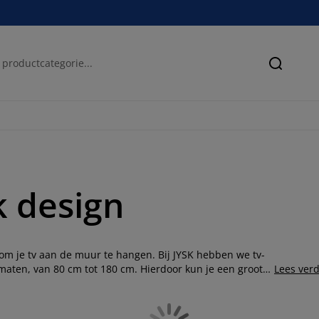
Zoeken
k design
 om je tv aan de muur te hangen. Bij JYSK hebben we tv-
maten, van 80 cm tot 180 cm. Hierdoor kun je een groot
Lees ver
amer en de gewenste zichtbaarheid van het meubel. Onze
, op wieltjes of met pootjes. Als je interieur is ingericht
n eikenhout te kiezen. Daarnaast kun je kiezen voor een