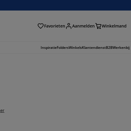
Favorieten
Aanmelden
Winkelmand
Inspiratie
Folders
Winkels
Klantendienst
B2B
Werkenbij
der