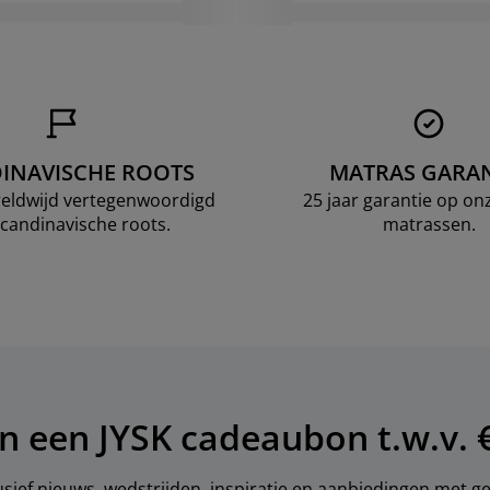
INAVISCHE ROOTS
MATRAS GARAN
ereldwijd vertegenwoordigd
25 jaar garantie op o
candinavische roots.
matrassen.
n een JYSK cadeaubon t.w.v. 
sief nieuws, wedstrijden, inspiratie en aanbiedingen met 