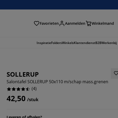
Favorieten
Aanmelden
Winkelmand
Inspiratie
Folders
Winkels
Klantendienst
B2B
Werkenbij
SOLLERUP
Salontafel SOLLERUP 50x110 m/schap mass.grenen
(
4
)
42,50
/stuk
Leveren of afhalen?