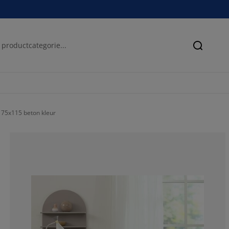
Zoeken
75x115 beton kleur
63.68613138686