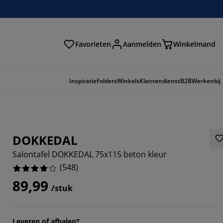
Favorieten
Aanmelden
Winkelmand
Inspiratie
Folders
Winkels
Klantendienst
B2B
Werkenbij
DOKKEDAL
Salontafel DOKKEDAL 75x115 beton kleur
(
548
)
89,99
/stuk
131%
Leveren of afhalen?