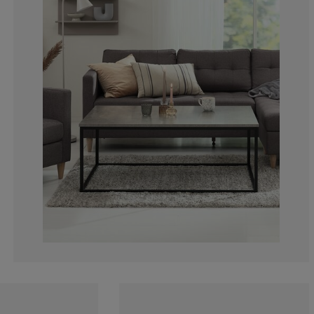
13.32116788321
6.204379562043
5.656934306569
11.13138686131