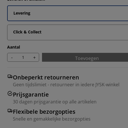
1679%
796%
Levering
343%
Click & Collect
387%
Aantal
-
+
Toevoegen
Onbeperkt retourneren
Geen tijdslimiet - retourneer in iedere JYSK-winkel
Prijsgarantie
30 dagen prijsgarantie op alle artikelen
Flexibele bezorgopties
Snelle en gemakkelijke bezorgopties