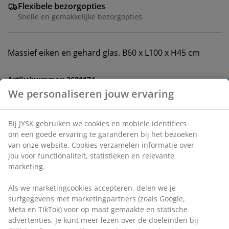
Flexibele bezorgopties
Snelle en gemakkelijke bezorgopties
Massief eiken en gehard glas. B60 x L100 x H45 cm
Artikelnummer: 3601174
Montage instructies
Specificaties
Beoordelingen
(
87
)