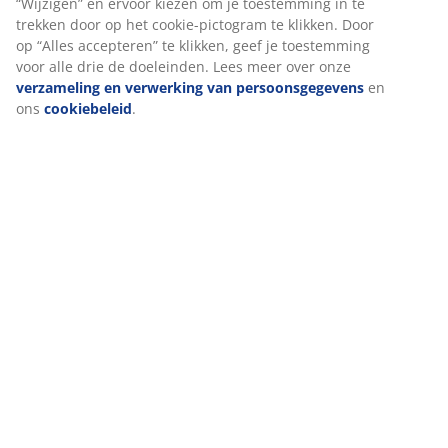
Over het merk
Levering
We personaliseren jouw ervaring
Bij JYSK gebruiken we cookies en mobiele identifiers om een go
ervaring te garanderen bij het bezoeken van onze website. Cook
verzamelen informatie over jou voor functionaliteit, statistieken
relevante marketing.
Als we marketingcookies accepteren, delen we je surfgegevens 
marketingpartners (zoals Google, Meta en TikTok) voor op maat
gemaakte en statische advertenties. Je kunt meer lezen over de
doeleinden bij “Wijzigen” en ervoor kiezen om je toestemming in
trekken door op het cookie-pictogram te klikken. Door op “Alles
accepteren” te klikken, geef je toestemming voor alle drie de do
Lees meer over onze
verzameling en verwerking van
persoonsgegevens
en ons
cookiebeleid
.