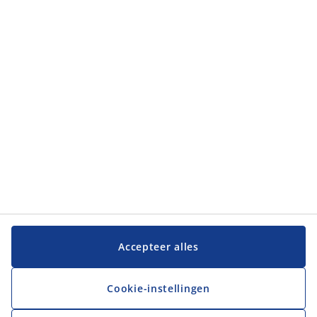
Klantendienst
JYSK
JYSK
Hoofdkantoor
Volg JYSK
Taal