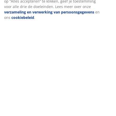
We personaliseren jouw ervaring
Bij JYSK gebruiken we cookies en mobiele identifiers om een go
ervaring te garanderen bij het bezoeken van onze website. Cook
verzamelen informatie over jou voor functionaliteit, statistieken
relevante marketing.
Als we marketingcookies accepteren, delen we je surfgegevens 
marketingpartners (zoals Google, Meta en TikTok) voor op maat
gemaakte en statische advertenties. Je kunt meer lezen over de
doeleinden bij “Wijzigen” en ervoor kiezen om je toestemming in
trekken door op het cookie-pictogram te klikken. Door op “Alles
accepteren” te klikken, geef je toestemming voor alle drie de do
Lees meer over onze
verzameling en verwerking van
persoonsgegevens
en ons
cookiebeleid
.