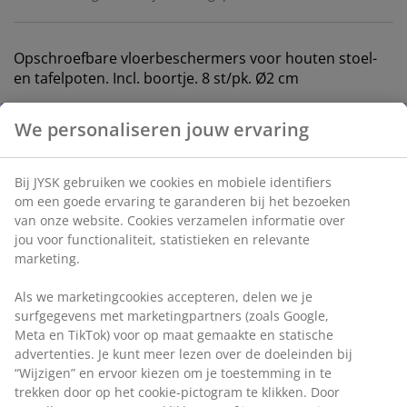
Opschroefbare vloerbeschermers voor houten stoel-
en tafelpoten. Incl. boortje. 8 st/pk. Ø2 cm
Artikelnummer: 3620141
Specificaties
Beoordelingen
(
9
)
Levering