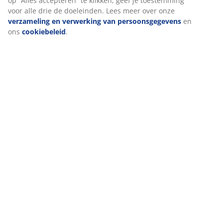
We personaliseren jouw ervaring
Bij JYSK gebruiken we cookies en mobiele identifiers om een go
ervaring te garanderen bij het bezoeken van onze website. Cook
verzamelen informatie over jou voor functionaliteit, statistieken
relevante marketing.
Als we marketingcookies accepteren, delen we je surfgegevens 
marketingpartners (zoals Google, Meta en TikTok) voor op maat
gemaakte en statische advertenties. Je kunt meer lezen over de
doeleinden bij “Wijzigen” en ervoor kiezen om je toestemming in
trekken door op het cookie-pictogram te klikken. Door op “Alles
accepteren” te klikken, geef je toestemming voor alle drie de do
Lees meer over onze
verzameling en verwerking van
persoonsgegevens
en ons
cookiebeleid
.