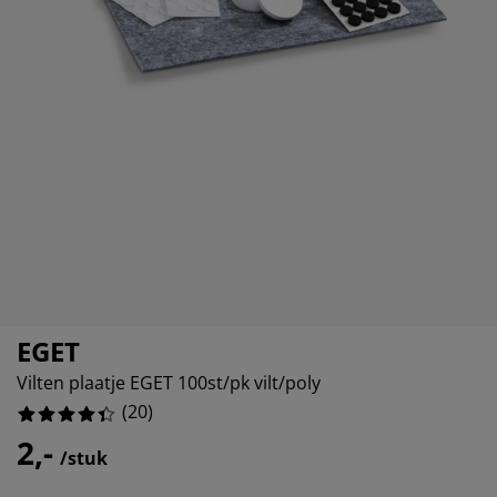
ubelonderhoud
itenverlichting
sectenhorren
eslakens
edbodems
rlichting
10%
amfolie
mping
eerkasten
ttenbodems
ishoud
5%
cessoires
0%
aapkamermeubelen
ndermatrassen
nderkamer
10%
nderbedden
ssen/strijken
isdierartikelen
EGET
Vilten plaatje EGET 100st/pk vilt/poly
(
20
)
2,-
/stuk