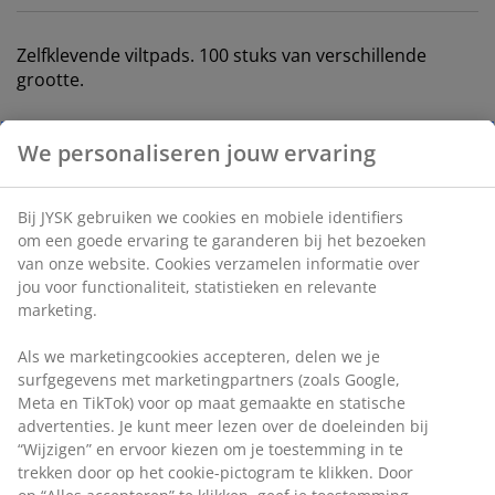
Zelfklevende viltpads. 100 stuks van verschillende
grootte.
Artikelnummer: 3620142
Specificaties
Beoordelingen
(
20
)
Levering