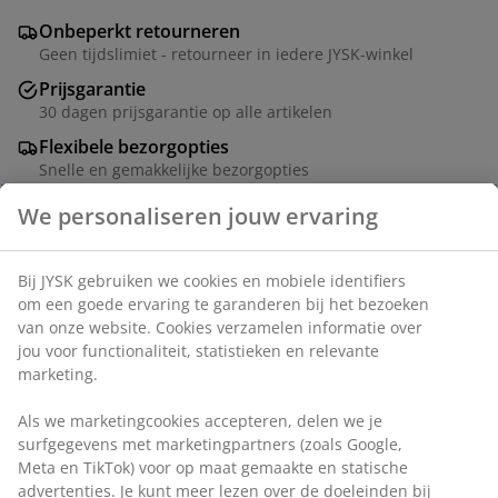
Onbeperkt retourneren
Geen tijdslimiet - retourneer in iedere JYSK-winkel
Prijsgarantie
30 dagen prijsgarantie op alle artikelen
Flexibele bezorgopties
Snelle en gemakkelijke bezorgopties
Massief hout. B78 x H180 x D5 cm
Artikelnummer: 3679821
Montage instructies
Specificaties