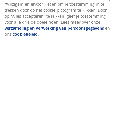
Beoordelingen
(
106
)
Levering
We personaliseren jouw ervaring
Bij JYSK gebruiken we cookies en mobiele identifiers om een go
ervaring te garanderen bij het bezoeken van onze website. Cook
verzamelen informatie over jou voor functionaliteit, statistieken
relevante marketing.
Als we marketingcookies accepteren, delen we je surfgegevens 
marketingpartners (zoals Google, Meta en TikTok) voor op maat
en statische advertenties. Je kunt meer lezen over de doeleinden
“Wijzigen” en ervoor kiezen om je toestemming in te trekken doo
cookie-pictogram te klikken. Door op “Alles accepteren” te klikken
toestemming voor alle drie de doeleinden. Lees meer over onze