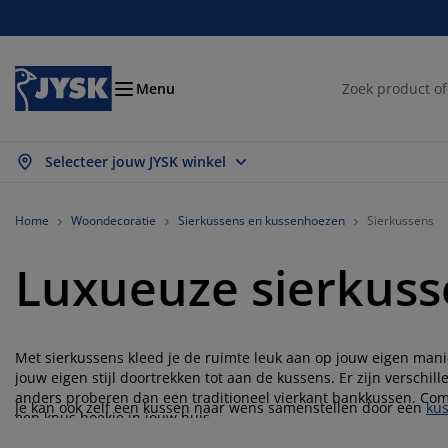
Bedden en matrassen
Opbergsystemen
Woondecoratie
Woonkamer
Slaapkamer
Badkamer
Gordijnen
Eetkamer
Bureau
Tuin
Hal
Menu
Selecteer jouw JYSK winkel
les weergeven
les weergeven
les weergeven
les weergeven
les weergeven
les weergeven
les weergeven
les weergeven
les weergeven
les weergeven
les weergeven
trassen
ringmatrassen
nddoeken
reaumeubelen
tels
fels
eerkasten
lmeubelen
nt en klaar gordijn
inmeubelen
coratie
Home
Woondecoratie
Sierkussens en kussenhoezen
Sierkussens
dden
huimmatrassen
xtiel
bergen
uteuils
oelen
bergmeubelen
or aan de muur
lgordijnen
inkussens
xtiel
Luxueuze sierkuss
bergboxen
kbedden
xsprings
dkamerartikelen
lontafel
bergen
lmeubelen
eine opbergers
mellen
or op de tafel
Met sierkussens kleed je de ruimte leuk aan op jouw eigen manie
nwering
ubelonderhoud
ssens
kmatrassen
ssen/strijken
bergen
eine opbergers
xtiel
loezieën
or aan de muur
jouw eigen stijl doortrekken tot aan de kussens. Er zijn verschi
anders proberen dan een traditioneel vierkant bankkussen. Co
inaccessoires
-meubelen
ubelonderhoud
Je kan ook zelf een kussen naar wens samenstellen door een
kus
kbedovertrekken
dframes
isségordijnen
uken
een knus hoekje in jouw huis.