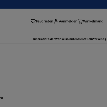
Favorieten
Aanmelden
Winkelmand
Inspiratie
Folders
Winkels
Klantendienst
B2B
Werkenbij
der