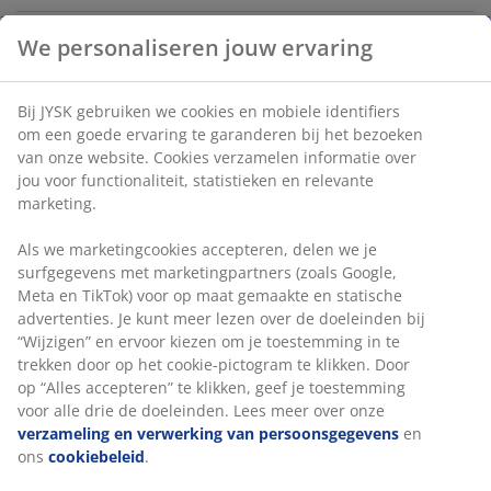
We personaliseren jouw ervaring
Afwasborstel met een comfortabele houten steel. De
polyamide borstelharen verwijderen effectief vuil van
Bij JYSK gebruiken we cookies en mobiele identifiers
de vaat. B4 x L23 x H4 cm
om een goede ervaring te garanderen bij het bezoeken
van onze website. Cookies verzamelen informatie over
Artikelnummer: 4912673
jou voor functionaliteit, statistieken en relevante
marketing.
Als we marketingcookies accepteren, delen we je
Specificaties
surfgegevens met marketingpartners (zoals Google,
Meta en TikTok) voor op maat gemaakte en statische
advertenties. Je kunt meer lezen over de doeleinden bij
“Wijzigen” en ervoor kiezen om je toestemming in te
Beoordelingen
trekken door op het cookie-pictogram te klikken. Door
op “Alles accepteren” te klikken, geef je toestemming
(
3
)
voor alle drie de doeleinden. Lees meer over onze
verzameling en verwerking van persoonsgegevens
en
ons
cookiebeleid
.
Levering