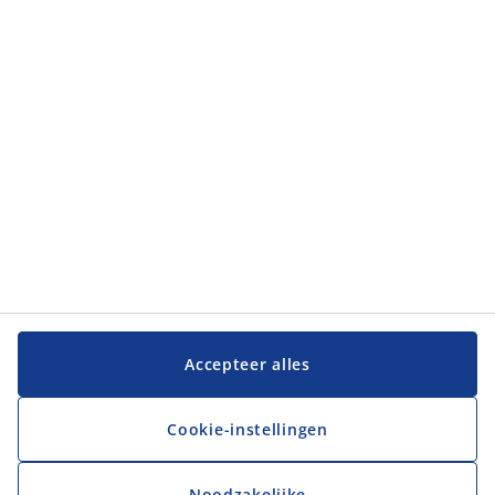
Klantendienst
JYSK
JYSK
Hoofdkantoor
Volg JYSK
Taal
Accepteer alles
Cookie-instellingen
Noodzakelijke