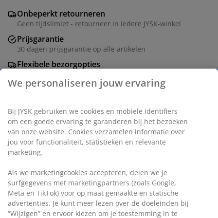
Onbeperkt retourneren
Geen tijdslimiet - retourneer in iedere JYSK-winkel
Prijsgarantie
30 dagen prijsgarantie op alle artikelen
Flexibele bezorgopties
Snelle en gemakkelijke bezorgopties
Artikelnummer: 5853396
Specificaties
Beoordelingen
(
9
)