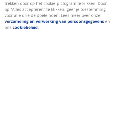
Levering
We personaliseren jouw ervaring
Bij JYSK gebruiken we cookies en mobiele identifiers om een go
te garanderen bij het bezoeken van onze website. Cookies verz
informatie over jou voor functionaliteit, statistieken en relevant
Als we marketingcookies accepteren, delen we je surfgegevens 
marketingpartners (zoals Google, Meta en TikTok) voor op maat
en statische advertenties. Je kunt meer lezen over de doeleinden
“Wijzigen” en ervoor kiezen om je toestemming in te trekken doo
cookie-pictogram te klikken. Door op “Alles accepteren” te klikken
toestemming voor alle drie de doeleinden. Lees meer over onze
verzameling en verwerking van persoonsgegevens
en ons
cook