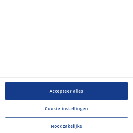
JYSK
JYSK
Hoofdkantoor
Volg JYSK
Taal