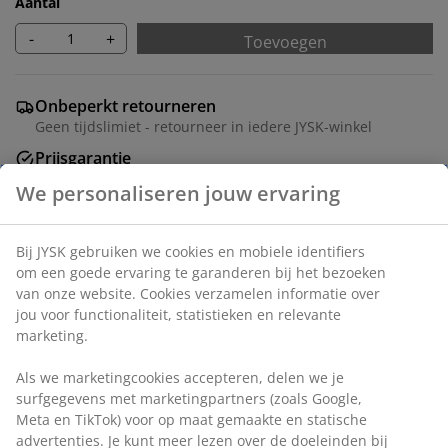
Aantal
-
+
Toevoegen
Onbeperkt retourneren
Geen tijdslimiet - retourneer in iedere JYSK-winkel
Prijsgarantie
30 dagen prijsgarantie op alle artikelen
Flexibele bezorgopties
Snelle en gemakkelijke bezorgopties
Artikelnummer: 6518844
Specificaties