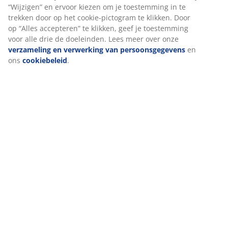
Beoordelingen
(
64
)
We personaliseren jouw ervaring
Levering
Bij JYSK gebruiken we cookies en mobiele identifiers om een go
ervaring te garanderen bij het bezoeken van onze website. Cook
verzamelen informatie over jou voor functionaliteit, statistieken
relevante marketing.
Als we marketingcookies accepteren, delen we je surfgegevens 
marketingpartners (zoals Google, Meta en TikTok) voor op maat
gemaakte en statische advertenties. Je kunt meer lezen over de
doeleinden bij “Wijzigen” en ervoor kiezen om je toestemming in
trekken door op het cookie-pictogram te klikken. Door op “Alles
accepteren” te klikken, geef je toestemming voor alle drie de
doeleinden. Lees meer over onze
verzameling en verwerking v
persoonsgegevens
en ons
cookiebeleid
.