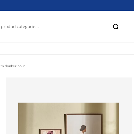
Zoeken
cm donker hout
69.5652173913