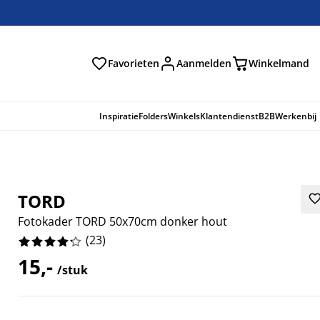
Favorieten
Aanmelden
Winkelmand
Inspiratie
Folders
Winkels
Klantendienst
B2B
Werkenbij
TORD
Fotokader TORD 50x70cm donker hout
(
23
)
15,-
/stuk
0434%