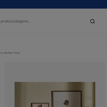
Zoeken
cm donker hout
60%