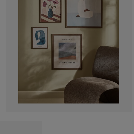
0%
0%
20%
20%