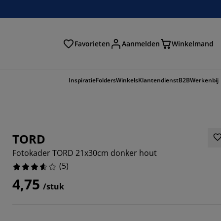
Favorieten
Aanmelden
Winkelmand
Inspiratie
Folders
Winkels
Klantendienst
B2B
Werkenbij
TORD
Fotokader TORD 21x30cm donker hout
(
5
)
4,75
/stuk