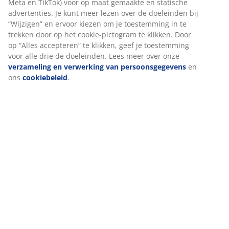
Als we marketingcookies accepteren, delen we je
surfgegevens met marketingpartners (zoals Google, Meta
Specificaties
en TikTok) voor op maat gemaakte en statische
advertenties. Je kunt meer lezen over de doeleinden bij
“Wijzigen” en ervoor kiezen om je toestemming in te
trekken door op het cookie-pictogram te klikken. Door op
Beoordelingen
“Alles accepteren” te klikken, geef je toestemming voor alle
(
76
)
drie de doeleinden. Lees meer over onze
verzameling en
verwerking van persoonsgegevens
en ons
cookiebeleid
.
Levering