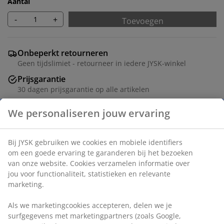
Aantal
-
+
Toevoegen
Onbeperkt retourneren
Geen tijdslimiet - retourneer in iedere JYSK-winkel
Prijsgarantie
30 dagen prijsgarantie op alle artikelen
Flexibele bezorgopties
Snelle en gemakkelijke bezorgopties
Zwarte fotokader 40x50 cm van MDF met een
We personaliseren jouw ervaring
lichtgewicht kunststof voorkant. Met passepartout dat
je kunstwerk beschermt en een elegante, afgewerkte
look geeft. Geschikt voor A3-formaat posters en foto's.
Bij JYSK gebruiken we cookies en mobiele identifiers om
een goede ervaring te garanderen bij het bezoeken van
onze website. Cookies verzamelen informatie over jou voor
Artikelnummer: 4912372
functionaliteit, statistieken en relevante marketing.