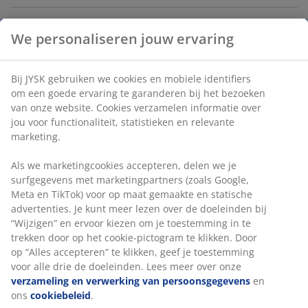
Decoratief dienblad met een eenvoudig, rond design
en een warme, messingkleurige afwerking. Een ideale
basis om een stijlvol geheel te creëren met kaarsen en
decoratie, of om kleine spullen zoals sleutels
georganiseerd te bewaren. Ø30 x H2 cm
Artikelnummer: 4912199
Specificaties
We personaliseren jouw ervaring
Beoordelingen
(
128
)
Bij JYSK gebruiken we cookies en mobiele identifiers om een go
ervaring te garanderen bij het bezoeken van onze website. Cook