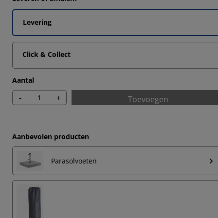
6668%
3333%
Levering
Click & Collect
6666%
Aantal
-
+
Toevoegen
Aanbevolen producten
Parasolvoeten