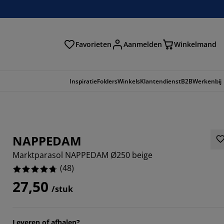
Favorieten
Aanmelden
Winkelmand
Inspiratie
Folders
Winkels
Klantendienst
B2B
Werkenbij
NAPPEDAM
Marktparasol NAPPEDAM Ø250 beige
(
48
)
27,50
/stuk
3334%
Leveren of afhalen?