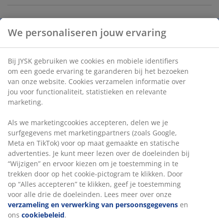
Grijze stapelstoel met een zitting van polyrotan en een
frame van gepoedercoat staal. Polyrotan zorgt voor
een natuurlijke vlechtwerklook, terwijl het
weerbestendig en onderhoudsvrij is. De tuinstoel kan
gestapeld worden voor compact opbergen.
Artikelnummer: 3700280
Montage instructies
Specificaties
Beoordelingen
We personaliseren jouw ervaring
(
19
)