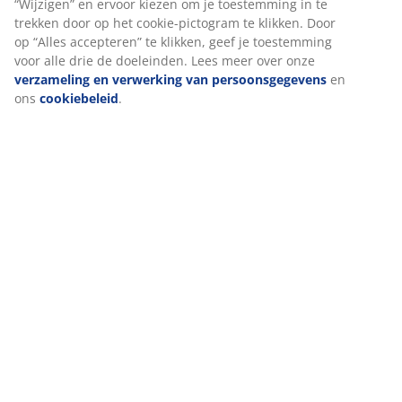
Bij JYSK gebruiken we cookies en mobiele identifiers om een
tuinstoel is stapelbaar en compact op te bergen.
goede ervaring te garanderen bij het bezoeken van onze
website. Cookies verzamelen informatie over jou voor
functionaliteit, statistieken en relevante marketing.
Artikelnummer: 3700246
Montage instructies
Als we marketingcookies accepteren, delen we je surfgegevens
met marketingpartners (zoals Google, Meta en TikTok) voor op
maat gemaakte en statische advertenties. Je kunt meer lezen
over de doeleinden bij “Wijzigen” en ervoor kiezen om je
Specificaties
toestemming in te trekken door op het cookie-pictogram te
klikken. Door op “Alles accepteren” te klikken, geef je
toestemming voor alle drie de doeleinden. Lees meer over onze
verzameling en verwerking van persoonsgegevens
en ons
Beoordelingen
cookiebeleid
.
(
21
)
Over het merk