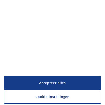
Klantendienst
Klantendienst
JYSK
JYSK
Hoofdkantoor
Volg JYSK
Taal