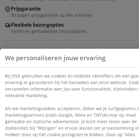
jou voor functionaliteit, statistieken en relevante
Prijsgarantie
marketing.
30 dagen prijsgarantie op alle artikelen
Als we marketingcookies accepteren, delen we je
Flexibele bezorgopties
surfgegevens met marketingpartners (zoals Google,
Snelle en gemakkelijke bezorgopties
Meta en TikTok) voor op maat gemaakte en statische
advertenties. Je kunt meer lezen over de doeleinden bij
“Wijzigen” en ervoor kiezen om je toestemming in te
trekken door op het cookie-pictogram te klikken. Door
Luxe tuinkussen met duurzame, structuurgeweven
op “Alles accepteren” te klikken, geef je toestemming
hoes. Voor relaxstoel. 50x120x8 cm
voor alle drie de doeleinden. Lees meer over onze
verzameling en verwerking van persoonsgegevens
en
Artikelnummer: 6415630
ons
cookiebeleid
.
Specificaties
Beoordelingen