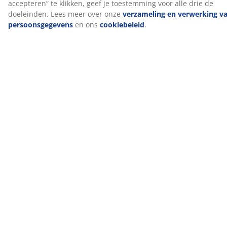
(
37
)
Over het merk
Levering