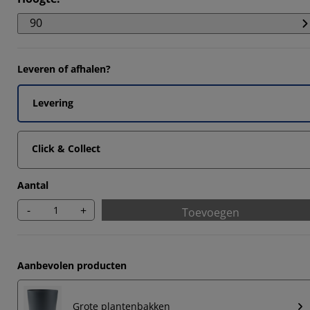
4827%
90
4827%
Leveren of afhalen?
6897%
Levering
Click & Collect
Aantal
-
+
Toevoegen
Aanbevolen producten
Grote plantenbakken