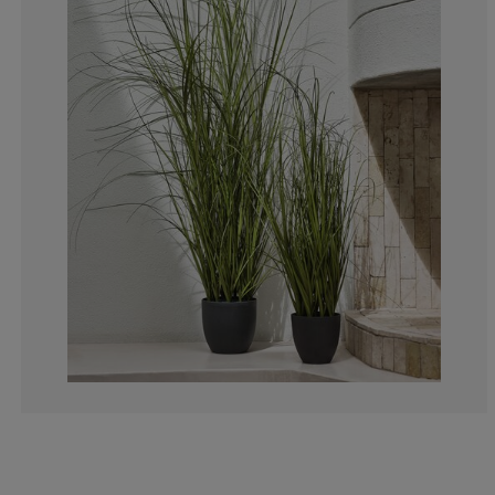
1.724137931034
1.724137931034
0%
10.34482758620