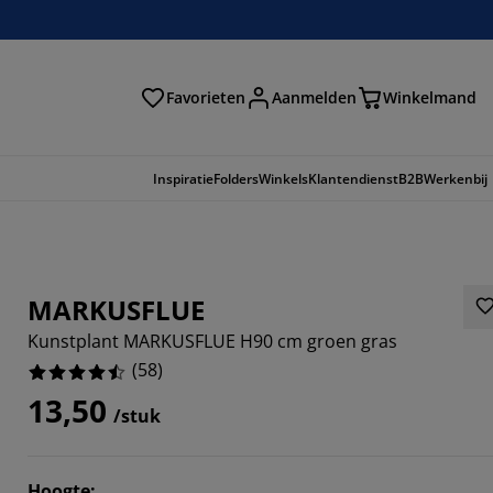
Favorieten
Aanmelden
Winkelmand
Inspiratie
Folders
Winkels
Klantendienst
B2B
Werkenbij
MARKUSFLUE
Kunstplant MARKUSFLUE H90 cm groen gras
(
58
)
13,50
/stuk
2413%
Hoogte
: