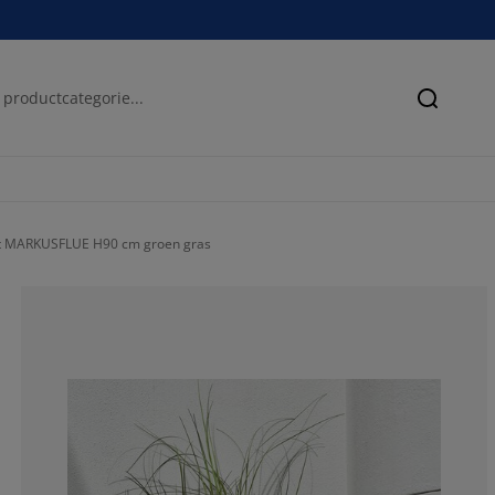
Zoeken
t MARKUSFLUE H90 cm groen gras
86.2068965517