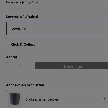
5294%
Normale prijs:
35,- /stuk
4901%
Leveren of afhalen?
7452%
7452%
Levering
Click & Collect
Aantal
-
+
Toevoegen
Aanbevolen producten
Grote plantenbakken