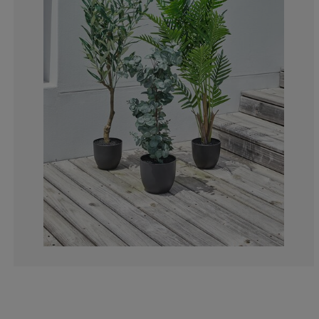
11.7647058823
1.960784313725
9.80392156862
9.80392156862