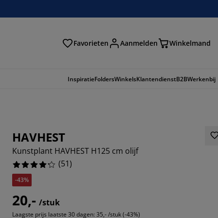
Favorieten
Aanmelden
Winkelmand
Inspiratie
Folders
Winkels
Klantendienst
B2B
Werkenbij
HAVHEST
Kunstplant HAVHEST H125 cm olijf
(
51
)
-43%
20,-
/stuk
6666%
Laagste prijs laatste 30 dagen:
35,- /stuk (-43%)