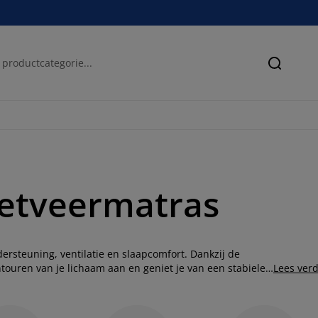
Zoeken
ketveermatras
rsteuning, ventilatie en slaapcomfort. Dankzij de
touren van je lichaam aan en geniet je van een stabiele
Lees ver
de afmetingen en comfortniveaus, zodat je eenvoudig een
nieuwd naar andere soorten matrassen? Ontdek dan ook
e het beste bij jou past.