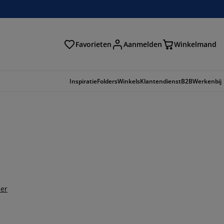
Favorieten
Aanmelden
Winkelmand
Inspiratie
Folders
Winkels
Klantendienst
B2B
Werkenbij
der