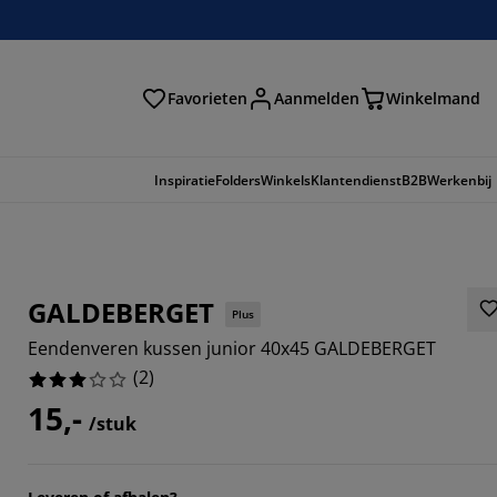
Favorieten
Aanmelden
Winkelmand
Inspiratie
Folders
Winkels
Klantendienst
B2B
Werkenbij
GALDEBERGET
Plus
Eendenveren kussen junior 40x45 GALDEBERGET
(
2
)
15,-
/stuk