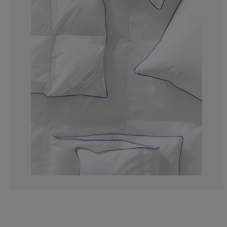
0%
0%
0%
50%