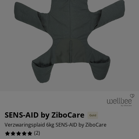
ubelonderhoud
itenverlichting
sectenhorren
eslakens
edbodems
rlichting
0%
amfolie
mping
eerkasten
ttenbodems
ishoud
0%
cessoires
0%
aapkamermeubelen
ndermatrassen
nderkamer
0%
nderbedden
ssen/strijken
isdierartikelen
SENS-AID by ZiboCare
Gold
Verzwaringsplaid 6kg SENS-AID by ZiboCare
(
2
)