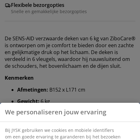
Flexibele bezorgopties
Snelle en gemakkelijke bezorgopties
De SENS-AID verzwaarde deken van 6 kg van ZiboCare®
is ontworpen om je comfort te bieden door een zachte
en gelijkmatige druk op het lichaam. De deken is
verdeeld in 6 vleugels, waardoor hij nauwsluitend om
de schouders, het bovenlichaam en de dijen sluit.
Kenmerken
Afmetingen:
B152 x L171 cm
Gewicht:
6 kg
Kunststof kralen en polyestervezel:
Adaptieve
en gelijkmatige druk
Polyesterstof:
Duurzaam en zacht