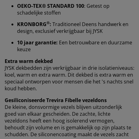
Bij JYSK gebruiken we cookies en mobiele identifiers
OEKO-TEX® STANDARD 100
: Getest op
om een goede ervaring te garanderen bij het bezoeken
schadelijke stoffen
van onze website. Cookies verzamelen informatie over
®
jou voor functionaliteit, statistieken en relevante
KRONBORG
:
Traditioneel Deens handwerk en
marketing.
design, exclusief verkrijgbaar bij JYSK
10 jaar garantie:
Een betrouwbare en duurzame
Als we marketingcookies accepteren, delen we je
keuze
surfgegevens met marketingpartners (zoals Google,
Meta en TikTok) voor op maat gemaakte en statische
Extra warm dekbed
advertenties. Je kunt meer lezen over de doeleinden bij
JYSK dekbedden zijn verkrijgbaar in drie isolatieniveaus:
“Wijzigen” en ervoor kiezen om je toestemming in te
koel, warm en extra warm. Dit dekbed is extra warm en
trekken door op het cookie-pictogram te klikken. Door
speciaal ontworpen voor mensen die het 's nachts snel
op “Alles accepteren” te klikken, geef je toestemming
koud hebben.
voor alle drie de doeleinden. Lees meer over onze
verzameling en verwerking van persoonsgegevens
en
Gesiliconiseerde Trevira Fibelle vezeldons
ons
cookiebeleid
.
De kleine, donsvormige vezels blijven uitzonderlijk
goed van elkaar gescheiden. De zachte, lichte
vezeldons heeft een hoog isolerend vermogen,
behoudt zijn volume en is gemakkelijk op zijn plaats te
schudden. De siliconencoating maakt de vezels zacht