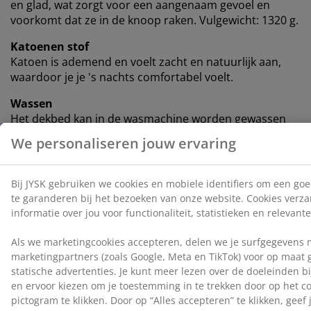
en glad, wat zorgt voor een aangenaam gevoel en
voorkomt dat ze in de knoop raken. Vulgewicht: 1320 g.
Katoenen stof
Katoen is ademend en voelt zacht en natuurlijk aan,
waardoor je je 's nachts comfortabel voelt.
Wassen
Het dekbed kan in de wasmachine worden gewassen
op 60 °C om het fris en schoon te houden. Wassen op
60 °C of hoger verwijdert ongewenste huisstofmijten
uit de stof. Gebruik een geschikt wasmiddel voor
synthetische vulling.
OEKO-TEX® STANDARD 100
Dit product is OEKO-TEX® STANDARD 100-
gecertificeerd. Dit betekent dat elk onderdeel is getest
door onafhankelijke OEKO-TEX®-instituten en voldoet
aan strenge limieten voor schadelijke stoffen.
KRONBORG®
Sinds de oprichting in Denemarken in de jaren 40