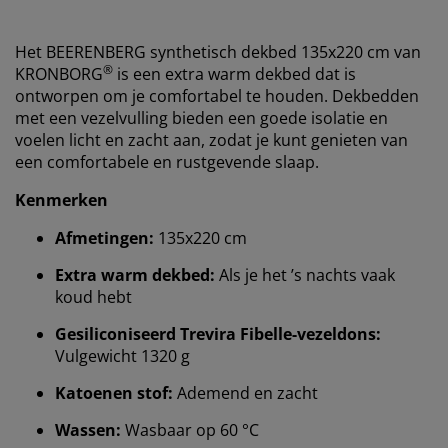
Het BEERENBERG synthetisch dekbed 135x220 cm van
®
KRONBORG
is een extra warm dekbed dat is
ontworpen om je comfortabel te houden. Dekbedden
met een vezelvulling bieden een goede isolatie en
voelen licht en zacht aan, zodat je kunt genieten van
een comfortabele en rustgevende slaap.
Kenmerken
Afmetingen:
135x220 cm
Extra warm dekbed:
Als je het ’s nachts vaak
koud hebt
Gesiliconiseerd Trevira Fibelle-vezeldons:
Vulgewicht 1320 g
Katoenen stof:
Ademend en zacht
We personaliseren jouw ervaring
Wassen:
Wasbaar op 60 °C