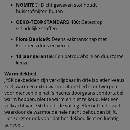
NOMITE®:
Dicht geweven stof houdt
We personaliseren jouw ervaring
huisstofmijten buiten
OEKO-TEX® STANDARD 100:
Getest op
Bij JYSK gebruiken we cookies en mobiele identifiers
schadelijke stoffen
om een goede ervaring te garanderen bij het bezoeken
van onze website. Cookies verzamelen informatie over
Flora Danica®:
Deens vakmanschap met
jou voor functionaliteit, statistieken en relevante
Europees dons en veren
marketing.
10 jaar garantie:
Een betrouwbare en duurzame
Als we marketingcookies accepteren, delen we je
keuze
surfgegevens met marketingpartners (zoals Google,
Warm dekbed
Meta en TikTok) voor op maat gemaakte en statische
JYSK dekbedden zijn verkrijgbaar in drie isolatieniveaus:
advertenties. Je kunt meer lezen over de doeleinden bij
“Wijzigen” en ervoor kiezen om je toestemming in te
koel, warm en extra warm. Dit dekbed is ontworpen
trekken door op het cookie-pictogram te klikken. Door
voor mensen die het 's nachts doorgaans comfortabel
op “Alles accepteren” te klikken, geef je toestemming
warm hebben, niet te warm en niet te koud. Met een
voor alle drie de doeleinden. Lees meer over onze
vulkracht van 750 houdt de vulling effectief lucht vast,
verzameling en verwerking van persoonsgegevens
en
waardoor de warmte de hele nacht behouden blijft.
ons
cookiebeleid
.
Het zorgt er ook voor dat het dekbed licht en luchtig
aanvoelt.