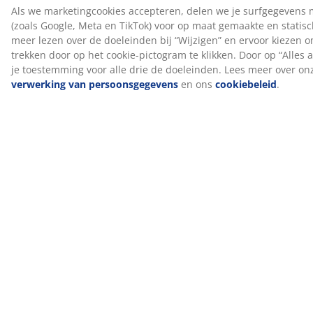
Wij helpen je bij het kiezen van het juiste dekbed
Lees onze gidsen of bezoek je lokale JYSK-winkel voor
persoonlijk advies van onze deskundige medewerkers
om te ontdekken welk dekbed het beste bij je past.
Probeer verschillende dekbedden uit en krijg hulp bij
het kiezen van het juiste dekbed op basis van je
voorkeuren wat betreft isolatie, vulling en
temperatuureigenschappen.
Artikelnummer: 4021551
Specificaties
Beoordelingen
(
42
)