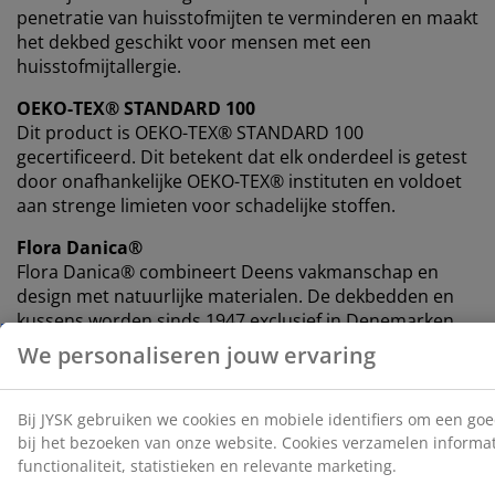
penetratie van huisstofmijten te verminderen en maakt
het dekbed geschikt voor mensen met een
huisstofmijtallergie.
OEKO-TEX® STANDARD 100
Dit product is OEKO-TEX® STANDARD 100
gecertificeerd. Dit betekent dat elk onderdeel is getest
door onafhankelijke OEKO-TEX® instituten en voldoet
aan strenge limieten voor schadelijke stoffen.
Flora Danica®
Flora Danica® combineert Deens vakmanschap en
design met natuurlijke materialen. De dekbedden en
kussens worden sinds 1947 exclusief in Denemarken
geproduceerd en zijn gemaakt met Europees dons en
veren, omhuld met zacht katoen.
10 jaar garantie
Alle GOLD dekbedden worden geleverd met een
verlengde garantie van minimaal 10 jaar, zodat je met
een gerust hart je dekbed kunt kiezen.