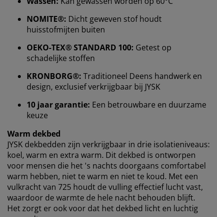
Wassen:
Kan gewassen worden op 60°C
NOMITE®:
Dicht geweven stof houdt
huisstofmijten buiten
We personaliseren jouw ervaring
OEKO-TEX® STANDARD 100:
Getest op
schadelijke stoffen
Bij JYSK gebruiken we cookies en mobiele identifiers
om een goede ervaring te garanderen bij het bezoeken
KRONBORG®:
Traditioneel Deens handwerk en
van onze website. Cookies verzamelen informatie over
design, exclusief verkrijgbaar bij JYSK
jou voor functionaliteit, statistieken en relevante
marketing.
10 jaar garantie:
Een betrouwbare en duurzame
keuze
Als we marketingcookies accepteren, delen we je
surfgegevens met marketingpartners (zoals Google,
Warm dekbed
Meta en TikTok) voor op maat gemaakte en statische
JYSK dekbedden zijn verkrijgbaar in drie isolatieniveaus:
advertenties. Je kunt meer lezen over de doeleinden bij
koel, warm en extra warm. Dit dekbed is ontworpen
“Wijzigen” en ervoor kiezen om je toestemming in te
voor mensen die het 's nachts doorgaans comfortabel
trekken door op het cookie-pictogram te klikken. Door
warm hebben, niet te warm en niet te koud. Met een
op “Alles accepteren” te klikken, geef je toestemming
vulkracht van 725 houdt de vulling effectief lucht vast,
voor alle drie de doeleinden. Lees meer over onze
waardoor de warmte de hele nacht behouden blijft.
verzameling en verwerking van persoonsgegevens
en
Het zorgt er ook voor dat het dekbed licht en luchtig
ons
cookiebeleid
.