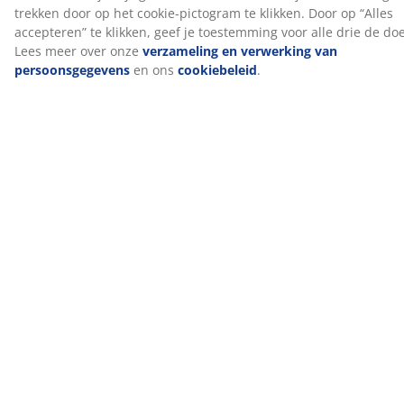
NOMITE®
Dekbedden en kussens met het NOMITE® label hebben
een hoes die huisstofmijten buiten houdt. De stof is zo
dicht geweven dat huisstofmijten er niet doorheen
kunnen dringen en zich er niet kunnen nestelen.
Daardoor is dit kussen een goede keuze voor mensen
met een allergie voor huisstofmijten.
OEKO-TEX® STANDARD 100
Dit product is OEKO-TEX® STANDARD 100
gecertificeerd. Dit betekent dat elk onderdeel is getest
door onafhankelijke OEKO-TEX®-instituten en voldoet
aan strenge limieten voor schadelijke stoffen.
KRONBORG®
Sinds de oprichting in Denemarken in de jaren 40 heeft
KRONBORG® voortgebouwd op expertise en
vakmanschap van hoge kwaliteit. Het Scandinavische
merk staat voor de hoogste kwaliteit in
badkamertextiel, beddengoed, dekbedden en kussens.
KRONBORG® is exclusief verkrijgbaar bij JYSK.