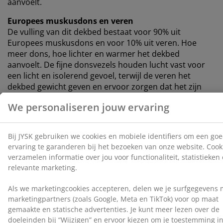
aanvoelt.
Europees muskusdons en veren
De vulling van dit dekbed bestaat voor 90% uit
Europees muskusdons en voor 10% uit veren. Hoe
meer dons, hoe lichter en warmer het dekbed
aanvoelt. De fijne donsvezels houden lucht vast voor
een licht en isolerend gevoel, terwijl de veren het
dekbed gewicht geven en ervoor zorgen dat het zijn
vorm behoudt. Vulgewicht: 500 g.
Katoenen stof
Katoen is ademend en voelt zacht en natuurlijk aan,
waardoor je je 's nachts comfortabel voelt.
Wassen
Het dekbed kan in de machine gewassen worden op
60°C om het fris en schoon te houden. Wassen op 60°C
of hoger verwijdert ongewenste huisstofmijten uit de
stof. Gebruik een geschikt, enzymvrij wasmiddel voor
een natuurlijke vulling.