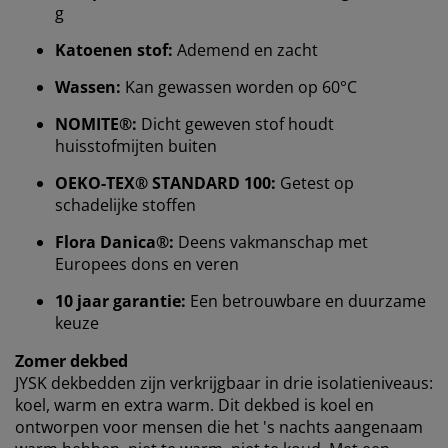
g
Katoenen stof:
Ademend en zacht
We personaliseren jouw ervaring
Wassen:
Kan gewassen worden op 60°C
NOMITE®:
Dicht geweven stof houdt
Bij JYSK gebruiken we cookies en mobiele identifiers
huisstofmijten buiten
om een goede ervaring te garanderen bij het bezoeken
van onze website. Cookies verzamelen informatie over
OEKO-TEX® STANDARD 100:
Getest op
jou voor functionaliteit, statistieken en relevante
schadelijke stoffen
marketing.
Flora Danica®:
Deens vakmanschap met
Als we marketingcookies accepteren, delen we je
Europees dons en veren
surfgegevens met marketingpartners (zoals Google,
10 jaar garantie:
Een betrouwbare en duurzame
Meta en TikTok) voor op maat gemaakte en statische
advertenties. Je kunt meer lezen over de doeleinden bij
keuze
“Wijzigen” en ervoor kiezen om je toestemming in te
Zomer dekbed
trekken door op het cookie-pictogram te klikken. Door
JYSK dekbedden zijn verkrijgbaar in drie isolatieniveaus:
op “Alles accepteren” te klikken, geef je toestemming
koel, warm en extra warm. Dit dekbed is koel en
voor alle drie de doeleinden. Lees meer over onze
ontworpen voor mensen die het 's nachts aangenaam
verzameling en verwerking van persoonsgegevens
en
ons
cookiebeleid
.