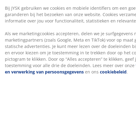
stof. Gebruik een geschikt, enzymvrij wasmiddel voor
natuurlijke vullingen.
NOMITE®
Dekbedden en kussens met het NOMITE® label hebben
een hoes die huisstofmijten buiten houdt. De stof is zo
dicht geweven dat huisstofmijten er niet doorheen
kunnen dringen en zich er niet kunnen nestelen.
Daardoor is dit kussen een goede keuze voor mensen
met een allergie voor huisstofmijten.
OEKO-TEX® STANDARD 100
Dit product is OEKO-TEX® STANDARD 100
gecertificeerd. Dit betekent dat elk onderdeel is getest
door onafhankelijke OEKO-TEX® instituten en voldoet
aan strenge limieten voor schadelijke stoffen.
Flora Danica®
Flora Danica® combineert Deens vakmanschap en
design met natuurlijke materialen. De dekbedden en
kussens worden sinds 1947 exclusief in Denemarken