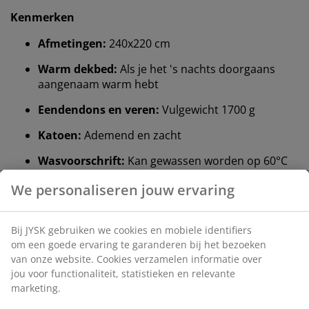
Kenmerken
Afmetingen:
240x220 cm
Warm dekbed:
Als je het 's nachts doorgaans
aangenaam warm hebt
Eendendons en veren:
Vulgewicht 1700 g
Katoen:
Ademend en zacht
Wasvoorschrift:
Kan gewassen worden op 60°C
OEKO-TEX® STANDARD 100:
Getest op
schadelijke stoffen
5 jaar garantie:
Een duurzame keuze
Warm dekbed
JYSK dekbedden zijn verkrijgbaar in drie isolatieniveaus:
koel, warm en extra warm. Dit dekbed is ontworpen
voor mensen die het 's nachts doorgaans comfortabel