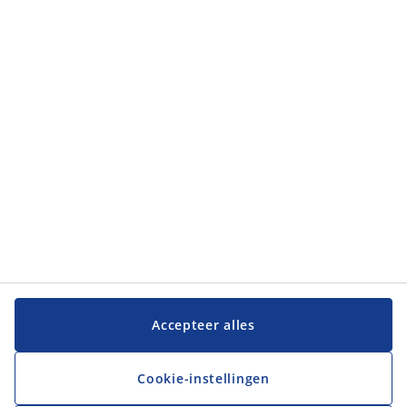
Klantendienst
Klantendienst
JYSK
JYSK
Hoofdkantoor
Volg JYSK
Taal