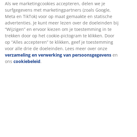
warm hebben, niet te warm en niet te koud. Met een
vulkracht van 400 houdt de vulling effectief lucht vast,
waardoor de warmte de hele nacht behouden blijft.
Het zorgt er ook voor dat het dekbed licht en luchtig
aanvoelt.
Eendendons en veren
De vulling van dit dekbed bestaat uit 60% eendendons
en 40% veren. Hoe meer dons, hoe lichter en warmer
het dekbed aanvoelt. De fijne donsvezels houden lucht
vast voor een licht en isolerend gevoel, terwijl de veren
het dekbed gewicht geven en ervoor zorgen dat het
zijn vorm behoudt. Vulgewicht: 1700 g.
Katoen
Katoen is ademend en voelt zacht en natuurlijk aan,
waardoor je 's nachts comfortabel slaapt.
Wassen
Het dekbed kan in de machine gewassen worden op
60°C om het fris en schoon te houden. Wassen op 60°C