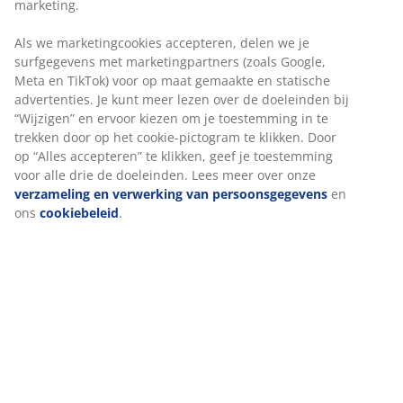
marketing.
Warm dekbed
JYSK dekbedden zijn verkrijgbaar in drie isolatieniveaus:
Als we marketingcookies accepteren, delen we je
koel, warm en extra warm. Dit dekbed is ontworpen
surfgegevens met marketingpartners (zoals Google,
voor mensen die het 's nachts doorgaans comfortabel
Meta en TikTok) voor op maat gemaakte en statische
warm hebben, niet te warm en niet te koud. Met een
advertenties. Je kunt meer lezen over de doeleinden bij
vulkracht van 550 houdt de vulling effectief lucht vast,
“Wijzigen” en ervoor kiezen om je toestemming in te
waardoor de warmte de hele nacht behouden blijft.
trekken door op het cookie-pictogram te klikken. Door
Het zorgt er ook voor dat het dekbed licht en luchtig
op “Alles accepteren” te klikken, geef je toestemming
aanvoelt.
voor alle drie de doeleinden. Lees meer over onze
verzameling en verwerking van persoonsgegevens
en
Eendendons en veren
ons
cookiebeleid
.
De vulling van dit dekbed bestaat voor 90% uit
eendendons en voor 10% uit veren. Hoe meer dons,
hoe lichter en warmer het dekbed aanvoelt. De fijne
donsvezels houden lucht vast voor een licht en
isolerend gevoel, terwijl de veren het dekbed gewicht
geven en ervoor zorgen dat het zijn vorm behoudt.
Vulgewicht: 750 g.
Katoen
Katoen is ademend en voelt zacht en natuurlijk aan,