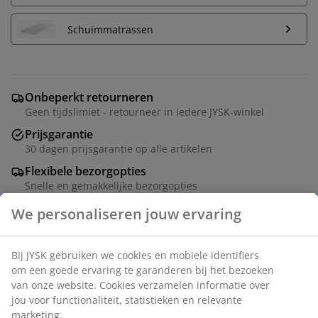
Schuimmatrassen
Onbeperkt retourneren
Geen tijdslimiet - retourneer in iedere JYSK-winkel
Prijsgarantie
30 dagen prijsgarantie op alle artikelen
Flexibele bezorgopties
Snelle en gemakkelijke bezorgopties
Deco fineer. Met opbergruimte. Geschikt voor box-,
spring- en schuimmatrassen van 90x200 cm. Excl.
bodem en matras. B99 x L204 x H75 cm
Artikelnummer: 3681951