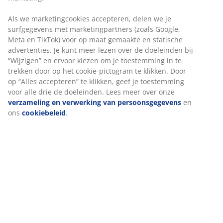
Montage instructies
Specificaties
We personaliseren jouw ervaring
Beoordelingen
(
268
)
Bij JYSK gebruiken we cookies en mobiele identifiers om een go
ervaring te garanderen bij het bezoeken van onze website. Cook
verzamelen informatie over jou voor functionaliteit, statistieken
Levering
relevante marketing.
Als we marketingcookies accepteren, delen we je surfgegevens 
marketingpartners (zoals Google, Meta en TikTok) voor op maat
gemaakte en statische advertenties. Je kunt meer lezen over de
doeleinden bij “Wijzigen” en ervoor kiezen om je toestemming in
trekken door op het cookie-pictogram te klikken. Door op “Alles
accepteren” te klikken, geef je toestemming voor alle drie de