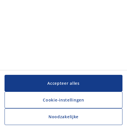
JYSK
JYSK
Hoofdkantoor
Volg JYSK
Taal