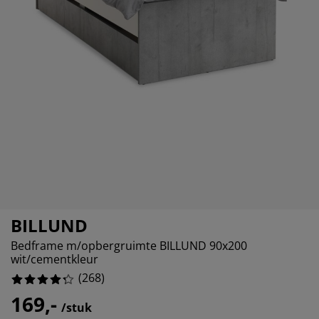
ubelonderhoud
itenverlichting
sectenhorren
eslakens
edbodems
rlichting
26865671641791%
amfolie
mping
eerkasten
ttenbodems
ishoud
62686567164178%
cessoires
850746268656714%
aapkamermeubelen
ndermatrassen
nderkamer
164179104477615%
nderbedden
ssen/strijken
isdierartikelen
BILLUND
Bedframe m/opbergruimte BILLUND 90x200
wit/cementkleur
(
268
)
169,-
/stuk