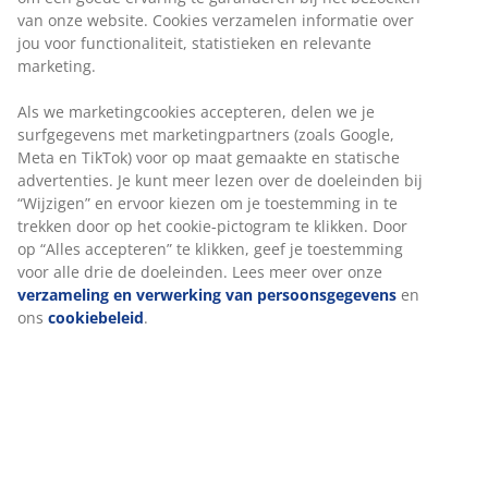
Massief hout en eiken fineer. Geschikt voor box-,
spring- en schuimmatrassen van 90x200 cm. Excl.
bodem en matras. B94 x L216 x H80 cm
Artikelnummer: 3650179
Montage instructies
Specificaties
Beoordelingen
(
14
)