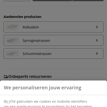
Aanbevolen producten
Rolbodem
Springmatrassen
Schuimmatrassen
Onbeperkt retourneren
Geen tijdslimiet - retourneer in iedere JYSK-winkel
Prijsgarantie
30 dagen prijsgarantie op alle artikelen
Flexibele bezorgopties
Snelle en gemakkelijke bezorgopties