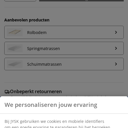
Aanbevolen producten
Rolbodem
Springmatrassen
Schuimmatrassen
Onbeperkt retourneren
Geen tijdslimiet - retourneer in iedere JYSK-winkel
Prijsgarantie
30 dagen prijsgarantie op alle artikelen
Flexibele bezorgopties
Snelle en gemakkelijke bezorgopties