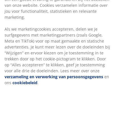
Massief hout en eiken fineer. Geschikt voor box-,
spring- en schuimmatrassen van 180x200 cm. Excl.
bodem en matras. B184 x L216 x H80 cm
Artikelnummer: 3650173
Montage instructies
Specificaties
Beoordelingen
(
14
)