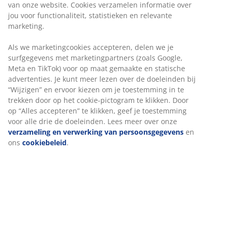
Stof. Met opbergruimte en bodem met hydraulische
lift. Geschikt voor spring- en schuimmatrassen van
180x200 cm. Incl. lattenbodem. Excl. matrassen. B199 x
L217 x H112 cm
Artikelnummer: 3601290
Montage instructies
Specificaties
Beoordelingen
(
389
)