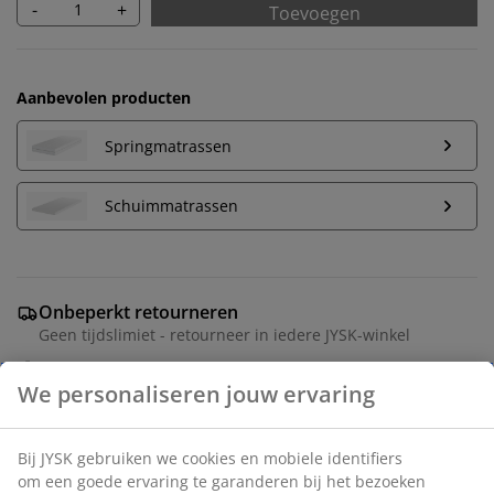
-
+
Toevoegen
Aanbevolen producten
Springmatrassen
Schuimmatrassen
Onbeperkt retourneren
Geen tijdslimiet - retourneer in iedere JYSK-winkel
Prijsgarantie
30 dagen prijsgarantie op alle artikelen
Flexibele bezorgopties
Snelle en gemakkelijke bezorgopties