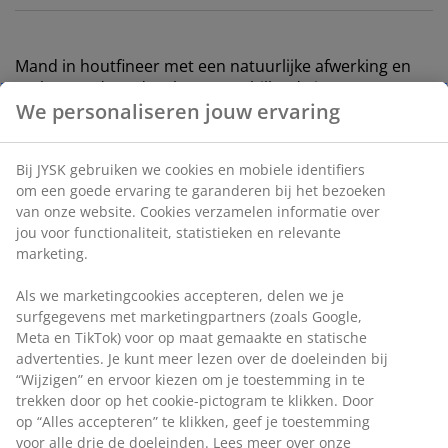
Mand in houtfineer met een natuurlijke afwerking en
zachte randen. Ideaal om verschillende items op te
We personaliseren jouw ervaring
ruimen in huis of op kantoor. Met een handige greep
waarmee je de mand gemakkelijk uit rekken kunt
trekken. B30 x L23 x H12 cm
Bij JYSK gebruiken we cookies en mobiele identifiers
om een goede ervaring te garanderen bij het bezoeken
Artikelnummer: 4910003
van onze website. Cookies verzamelen informatie over
jou voor functionaliteit, statistieken en relevante
marketing.
Specificaties
Als we marketingcookies accepteren, delen we je
surfgegevens met marketingpartners (zoals Google,
Meta en TikTok) voor op maat gemaakte en statische
advertenties. Je kunt meer lezen over de doeleinden bij
Beoordelingen
“Wijzigen” en ervoor kiezen om je toestemming in te
trekken door op het cookie-pictogram te klikken. Door
(
5
)
op “Alles accepteren” te klikken, geef je toestemming
voor alle drie de doeleinden. Lees meer over onze