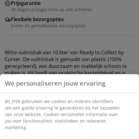
Prijsgarantie
30 dagen prijsgarantie op alle artikelen
Flexibele bezorgopties
Snelle en gemakkelijke bezorgopties
Witte vuilnisbak van 10 liter van Ready to Collect by
Curver. De vuilnisbak is gemaakt van plastic (100%
gerecycleerd), wat duurzaam en makkelijk schoon te
maken is. Hij heeft een praktische kanteldeksel en is
ideaal voor afvalsortering in de keuken of bijkeuken.
Alle vuilnisbakken uit de Ready to Collect-serie kunnen
gestapeld of aan de muur bevestigd worden om ruimte
te besparen. B19 x L25 x H33 cm
Artikelnummer: 4912588