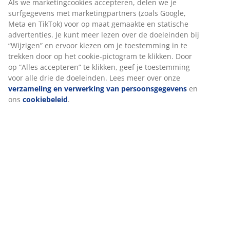
Specificaties
We personaliseren jouw ervaring
Beoordelingen
(
11
)
Bij JYSK gebruiken we cookies en mobiele identifiers om een
goede ervaring te garanderen bij het bezoeken van onze websit
Cookies verzamelen informatie over jou voor functionaliteit,
statistieken en relevante marketing.
Levering
Als we marketingcookies accepteren, delen we je surfgegevens
met marketingpartners (zoals Google, Meta en TikTok) voor op
maat gemaakte en statische advertenties. Je kunt meer lezen ov
de doeleinden bij “Wijzigen” en ervoor kiezen om je toestemmin
in te trekken door op het cookie-pictogram te klikken. Door op
“Alles accepteren” te klikken, geef je toestemming voor alle drie
de doeleinden. Lees meer over onze
verzameling en verwerkin
van persoonsgegevens
en ons
cookiebeleid
.