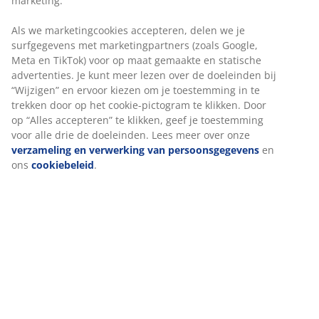
oplossing biedt. B10 x L16 x Ø25 cm
Artikelnummer: 4912644
Specificaties
Beoordelingen
(
2
)
We personaliseren jouw ervaring
Levering
Bij JYSK gebruiken we cookies en mobiele identifiers om een go
ervaring te garanderen bij het bezoeken van onze website. Cook
verzamelen informatie over jou voor functionaliteit, statistieken
relevante marketing.