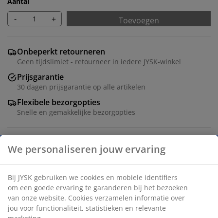
Aantal
-
+
Toevoegen
Onbeperkt retourneren
Geen tijdslimiet - retourneer in iedere JYSK-winkel
Prijsgarantie
30 dagen prijsgarantie op alle artikelen
Flexibele bezorgopties
Snelle en gemakkelijke bezorgopties
Opvouwbare mand gemaakt van plastic (100%
gerecycleerd) in een olijfgroene kleur en een stijlvol
ontwerp dat in elk huis past. Ideaal voor het opbergen
van alles, van kantoormateriaal en hobbyartikelen tot
accessoires en kleine items in de badkamer. De mand
is stapelbaar, wat een slimme en ruimtebesparende