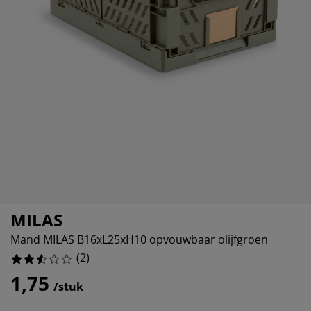
ubelonderhoud
itenverlichting
sectenhorren
eslakens
edbodems
rlichting
50%
amfolie
mping
eerkasten
ttenbodems
ishoud
0%
cessoires
0%
aapkamermeubelen
ndermatrassen
nderkamer
50%
nderbedden
ssen/strijken
isdierartikelen
MILAS
Mand MILAS B16xL25xH10 opvouwbaar olijfgroen
(
2
)
1,75
/stuk