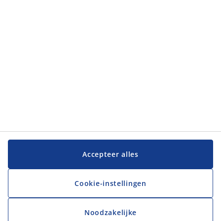
JYSK
JYSK
Hoofdkantoor
Volg JYSK
Taal