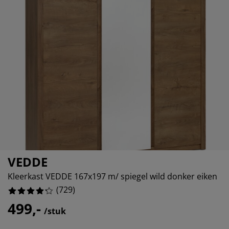
ubelonderhoud
itenverlichting
sectenhorren
eslakens
edbodems
rlichting
18.106995884773664%
amfolie
mping
eerkasten
ttenbodems
ishoud
7.133058984910837%
cessoires
4.801097393689986%
aapkamermeubelen
ndermatrassen
nderkamer
7.133058984910837%
nderbedden
ssen/strijken
isdierartikelen
VEDDE
Kleerkast VEDDE 167x197 m/ spiegel wild donker eiken
(
729
)
499,-
/stuk