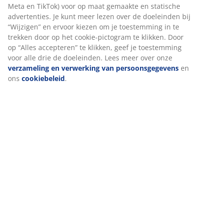
Specificaties
Beoordelingen
(
729
)
Levering