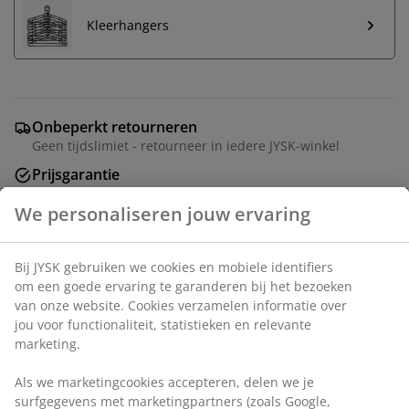
Kleerhangers
Onbeperkt retourneren
Geen tijdslimiet - retourneer in iedere JYSK-winkel
Prijsgarantie
30 dagen prijsgarantie op alle artikelen
Flexibele bezorgopties
Snelle en gemakkelijke bezorgopties
Deco fineer. Kastindeling: 6 schappen en 2
kledingroedes. B167 x H197 x D53 cm
Artikelnummer: 3601087
Montage instructies