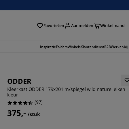
Favorieten
Aanmelden
Winkelmand
Inspiratie
Folders
Winkels
Klantendienst
B2B
Werkenbij
ODDER
Kleerkast ODDER 179x201 m/spiegel wild naturel eiken
kleur
(
97
)
375,-
/stuk
5979%