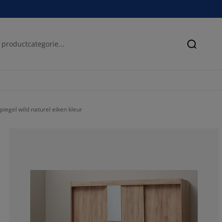
Zoeken
egel wild naturel eiken kleur
73.1958762886