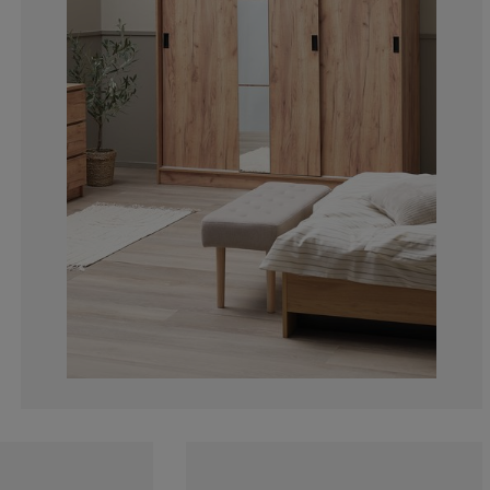
14.43298969072
3.092783505154
3.092783505154
6.18556701030