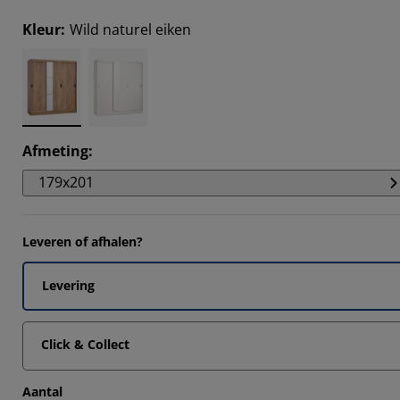
1648%
Kleur
:
Wild naturel eiken
6393%
6393%
9279%
Afmeting
:
179x201
Leveren of afhalen?
Levering
Click & Collect
Aantal