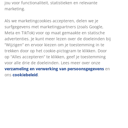
Snelle en gemakkelijke bezorgopties
Deco fineer. Met schuifdeuren. Kastindeling: 6
schappen en 2 kledingroedes. B179 x H201 x D62 cm
Artikelnummer: 3670612
Montage instructies
Specificaties