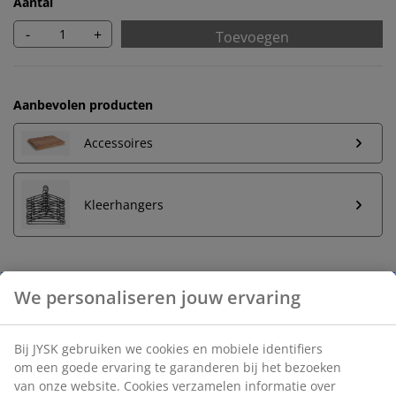
Aantal
-
+
Toevoegen
Aanbevolen producten
Accessoires
Kleerhangers
Onbeperkt retourneren
Geen tijdslimiet - retourneer in iedere JYSK-winkel
Prijsgarantie
30 dagen prijsgarantie op alle artikelen
Flexibele bezorgopties