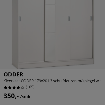
ubelonderhoud
itenverlichting
sectenhorren
eslakens
edbodems
rlichting
13.333333333333334%
amfolie
mping
eerkasten
ttenbodems
ishoud
13.333333333333334%
cessoires
8.571428571428571%
aapkamermeubelen
ndermatrassen
nderkamer
8.571428571428571%
nderbedden
ssen/strijken
isdierartikelen
ODDER
Kleerkast ODDER 179x201 3 schuifdeuren m/spiegel wit
(
105
)
350,-
/stuk