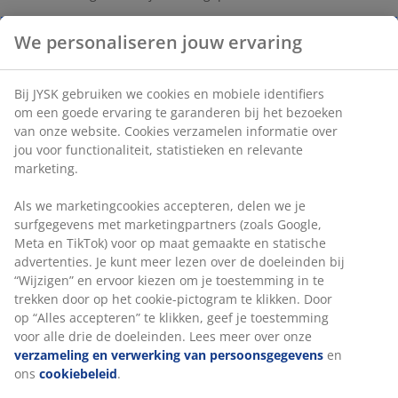
We personaliseren jouw ervaring
Verpakking van 3 zwarte kleerhangers in kunststof en
staal. Een klassieke en praktische oplossing voor de
Bij JYSK gebruiken we cookies en mobiele identifiers
kleerkast of hal. L44 cm
om een goede ervaring te garanderen bij het bezoeken
van onze website. Cookies verzamelen informatie over
jou voor functionaliteit, statistieken en relevante
Artikelnummer: 4911919
marketing.
Als we marketingcookies accepteren, delen we je
surfgegevens met marketingpartners (zoals Google,
Specificaties
Meta en TikTok) voor op maat gemaakte en statische
advertenties. Je kunt meer lezen over de doeleinden bij
“Wijzigen” en ervoor kiezen om je toestemming in te
trekken door op het cookie-pictogram te klikken. Door
Beoordelingen
op “Alles accepteren” te klikken, geef je toestemming
(
5
)
voor alle drie de doeleinden. Lees meer over onze
verzameling en verwerking van persoonsgegevens
en
ons
cookiebeleid
.