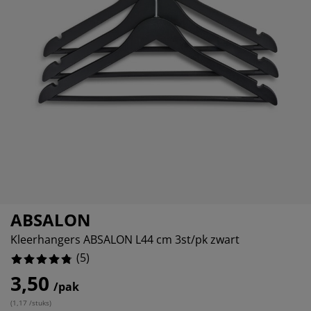
eubelonderhoud
uitenverlichting
nsectenhorren
oeslakens
edbodems
rlichting
aamfolie
amping
leerkasten
attenbodems
uishoud
ccessoires
laapkamermeubelen
indermatrassen
inderkamer
inderbedden
assen/strijken
uisdierartikelen
ABSALON
Kleerhangers ABSALON L44 cm 3st/pk zwart
(
5
)
3,50
/pak
(
1,17 /stuks
)