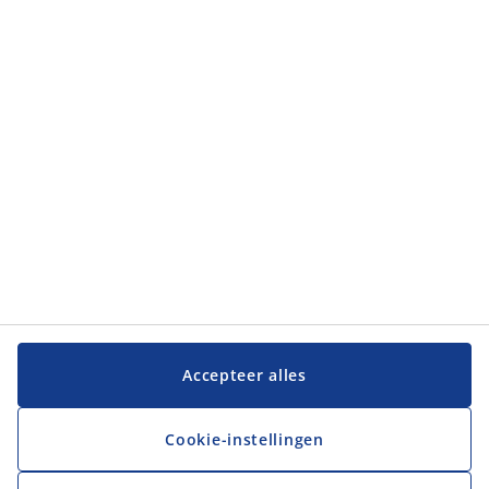
Klantendienst
JYSK
JYSK
Hoofdkantoor
Volg JYSK
Taal
Accepteer alles
Cookie-instellingen