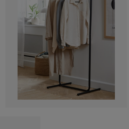
16.66666666666
6.060606060606
3.030303030303
4.54545454545