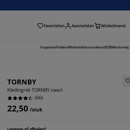
Favorieten
Aanmelden
Winkelmand
Inspiratie
Folders
Winkels
Klantendienst
B2B
Werkenbij
TORNBY
Kledingrek TORNBY zwart
(
66
)
22,50
/stuk
697%
Leveren of afhalen?