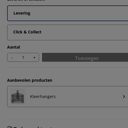
6664%
0606%
Levering
0303%
Click & Collect
4546%
Aantal
-
+
Toevoegen
Aanbevolen producten
Kleerhangers