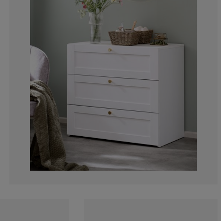
11.42857142857
28.5714285714
2.85714285714
17.14285714285