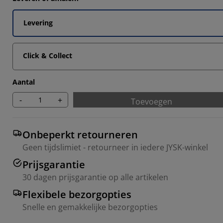
1429%
2857%
Levering
2857%
Click & Collect
7142%
Aantal
-
+
Toevoegen
Onbeperkt retourneren
Geen tijdslimiet - retourneer in iedere JYSK-winkel
Prijsgarantie
30 dagen prijsgarantie op alle artikelen
Flexibele bezorgopties
Snelle en gemakkelijke bezorgopties