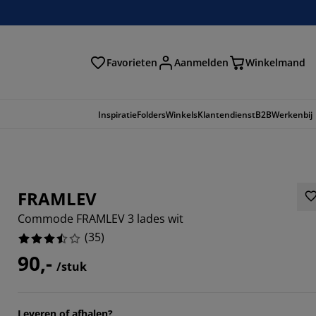
Favorieten
Aanmelden
Winkelmand
Inspiratie
Folders
Winkels
Klantendienst
B2B
Werkenbij
FRAMLEV
Commode FRAMLEV 3 lades wit
(
35
)
90,-
/stuk
Leveren of afhalen?