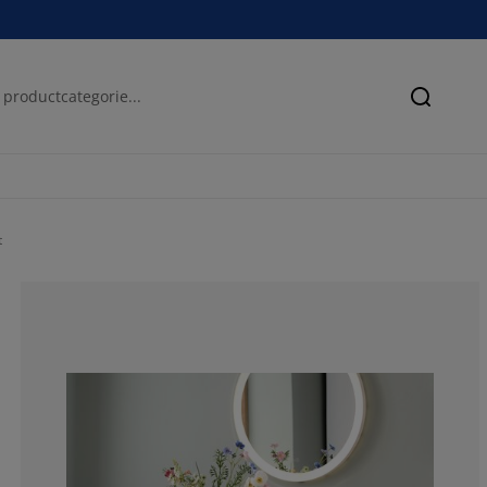
Zoeken
t
40%