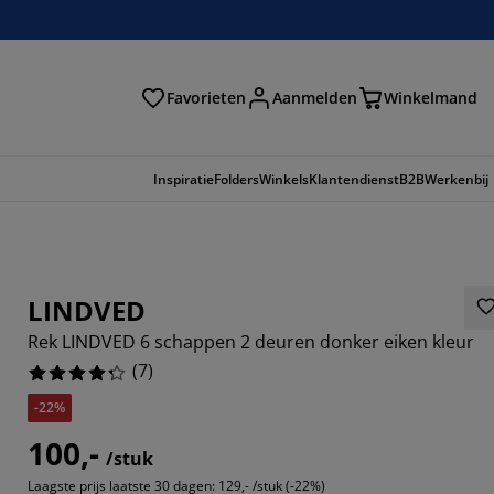
Favorieten
Aanmelden
Winkelmand
Inspiratie
Folders
Winkels
Klantendienst
B2B
Werkenbij
LINDVED
Rek LINDVED 6 schappen 2 deuren donker eiken kleur
(
7
)
-22%
100,-
/stuk
5714%
Laagste prijs laatste 30 dagen:
129,- /stuk (-22%)