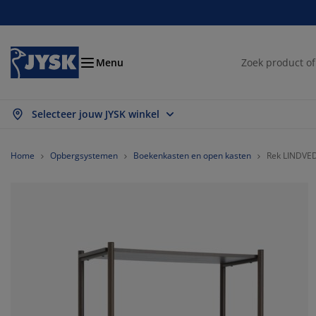
Bedden en matrassen
Opbergsystemen
Woondecoratie
Woonkamer
Slaapkamer
Badkamer
Gordijnen
Eetkamer
Bureau
Tuin
Hal
Menu
Selecteer jouw JYSK winkel
les weergeven
les weergeven
les weergeven
les weergeven
les weergeven
les weergeven
les weergeven
les weergeven
les weergeven
les weergeven
les weergeven
trassen
ringmatrassen
nddoeken
reaumeubelen
tels
fels
eerkasten
lmeubelen
nt en klaar gordijn
inmeubelen
coratie
Home
Opbergsystemen
Boekenkasten en open kasten
Rek LINDVED
dden
huimmatrassen
xtiel
bergen
uteuils
oelen
bergmeubelen
or aan de muur
lgordijnen
inkussens
xtiel
bergboxen
kbedden
xsprings
dkamerartikelen
lontafel
bergen
lmeubelen
eine opbergers
mellen
or op de tafel
nwering
ubelonderhoud
ssens
kmatrassen
ssen/strijken
bergen
eine opbergers
xtiel
loezieën
or aan de muur
inaccessoires
-meubelen
ubelonderhoud
kbedovertrekken
dframes
isségordijnen
uken