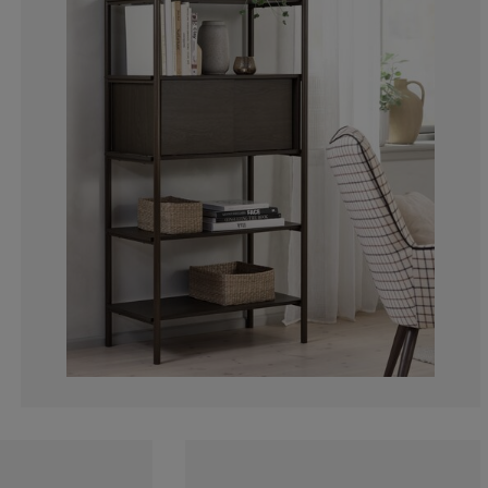
14.2857142857
28.5714285714
0%
0%