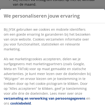
van de maand.
Aan het begin van de nieuwe maand delen wij de
We personaliseren jouw ervaring
winnende foto in onze stories. Je kunt alle winnaars
terugvinden in onze story highlight 'Winners' op
Instagram
Bij JYSK gebruiken we cookies en mobiele identifiers
om een goede ervaring te garanderen bij het bezoeken
Doe jij ook mee?
van onze website. Cookies verzamelen informatie over
jou voor functionaliteit, statistieken en relevante
marketing.
Volg ons op Instagram
Als we marketingcookies accepteren, delen we je
surfgegevens met marketingpartners (zoals Google,
Meta en TikTok) voor op maat gemaakte en statische
advertenties. Je kunt meer lezen over de doeleinden bij
47 JAAR GEWELDIGE AANBIEDINGEN
“Wijzigen” en ervoor kiezen om je toestemming in te
3600 winkels wereldwijd in 49 landen.
trekken door op het cookie-pictogram te klikken. Door
op “Alles accepteren” te klikken, geef je toestemming
voor alle drie de doeleinden. Lees meer over onze
verzameling en verwerking van persoonsgegevens
en
ons
cookiebeleid
.