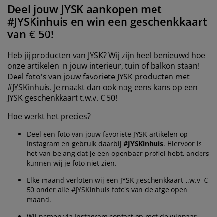
eubelonderhoud
uitenverlichting
nsectenhorren
oeslakens
edbodems
rlichting
Deel jouw JYSK aankopen met
#JYSKinhuis en win een geschenkkaart
aamfolie
amping
leerkasten
attenbodems
uishoud
van € 50!
ccessoires
laapkamermeubelen
indermatrassen
inderkamer
Heb jij producten van JYSK? Wij zijn heel benieuwd hoe
onze artikelen in jouw interieur, tuin of balkon staan!
inderbedden
assen/strijken
Deel foto's van jouw favoriete JYSK producten met
#JYSKinhuis. Je maakt dan ook nog eens kans op een
uisdierartikelen
JYSK geschenkkaart t.w.v. € 50!
Hoe werkt het precies?
Deel een foto van jouw favoriete JYSK artikelen op
Instagram en gebruik daarbij
#JYSKinhuis
. Hiervoor is
het van belang dat je een openbaar profiel hebt, anders
kunnen wij je foto niet zien.
Elke maand verloten wij een JYSK geschenkkaart t.w.v. €
50 onder alle #JYSKinhuis foto's van de afgelopen
maand.
Wij nemen via Instagram contact op met de winnaar