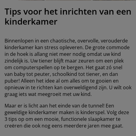
eubelonderhoud
uitenverlichting
nsectenhorren
oeslakens
edbodems
rlichting
Tips voor het inrichten van een
aamfolie
amping
leerkasten
attenbodems
uishoud
kinderkamer
ccessoires
laapkamermeubelen
indermatrassen
inderkamer
Binnenlopen in een chaotische, overvolle, verouderde
inderbedden
assen/strijken
kinderkamer kan stress opleveren. De grote commode
in de hoek is allang niet meer nodig omdat uw kind
zindelijk is. Uw tiener blijft maar zeuren om een plek
uisdierartikelen
om computerspellen op te bergen. Het gaat zó snel
van baby tot peuter, schoolkind tot tiener, en dan
puber! Alleen het idee al om alles om te gooien en
opnieuw in te richten kan overweldigend zijn. U wilt ook
graag iets wat meegroeit met uw kind.
Maar er is licht aan het einde van de tunnel! Een
geweldige kinderkamer maken is kinderspel. Volg deze
3 tips op om een mooie, functionele slaapkamer te
creëren die ook nog eens meerdere jaren mee gaat.