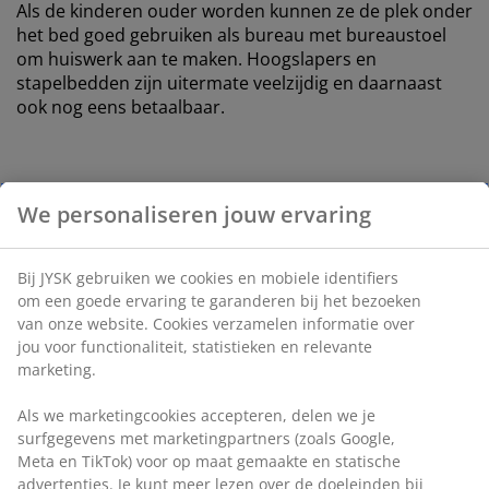
Als de kinderen ouder worden kunnen ze de plek onder
het bed goed gebruiken als bureau met bureaustoel
om huiswerk aan te maken. Hoogslapers en
stapelbedden zijn uitermate veelzijdig en daarnaast
ook nog eens betaalbaar.
We personaliseren jouw ervaring
Kleurrijke accessoires
Bij JYSK gebruiken we cookies en mobiele identifiers
Heeft u een druk tijdschema en geen zin om eindeloos
om een goede ervaring te garanderen bij het bezoeken
te shoppen, ga dan voor meubelen met klassieke
van onze website. Cookies verzamelen informatie over
kleuren zoals zwart of wit. Kinderen houden van
jou voor functionaliteit, statistieken en relevante
vrolijke, speelse kleuren, dus richt de kamer in met
marketing.
kleurrijke accessoires in plaats van een geel bed of
rood tafeltje. U kunt de kamer vrolijk en gezellig maken
Als we marketingcookies accepteren, delen we je
en een creatieve omgeving creëren door kleurrijke
surfgegevens met marketingpartners (zoals Google,
decoratie accessoires toe te voegen. Een knalgeel
Meta en TikTok) voor op maat gemaakte en statische
sierkussen of speelmat met letters vervangen als de
advertenties. Je kunt meer lezen over de doeleinden bij