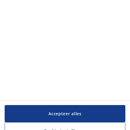
Klantendienst
Klantendienst
JYSK
JYSK
Hoofdkantoor
Volg JYSK
Taal
Accepteer alles