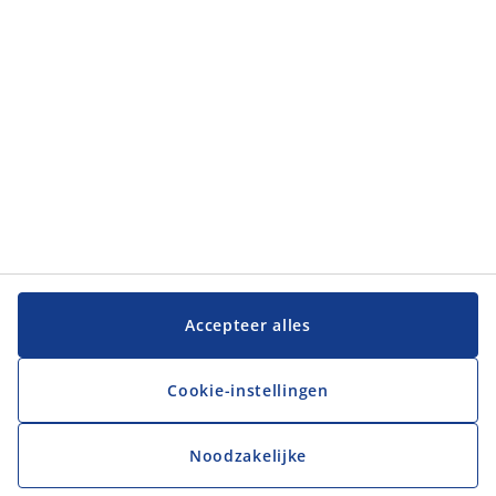
JYSK
JYSK
Hoofdkantoor
Volg JYSK
Taal
Accepteer alles
Cookie-instellingen
Noodzakelijke