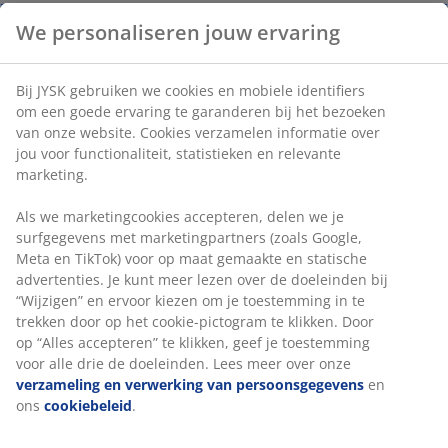
Houdt u wel van een subtiele kleur? Ga dan voor de
We personaliseren jouw ervaring
TINGSRYD badkamerserie
! Deze serie is in twee mooie,
zachte kleuren verkrijgbaar, namelijk roze en blauw.
Bij JYSK gebruiken we cookies en mobiele identifiers
om een goede ervaring te garanderen bij het bezoeken
van onze website. Cookies verzamelen informatie over
jou voor functionaliteit, statistieken en relevante
marketing.
Glamour look
Als we marketingcookies accepteren, delen we je
Wilt u uw badkamer een luxe en glamoureuze
surfgegevens met marketingpartners (zoals Google,
uitstraling geven, dan is de
LUCKSTA badkamerserie
Meta en TikTok) voor op maat gemaakte en statische
echt iets voor u! De serie is verkrijgbaar in roze en grijs
advertenties. Je kunt meer lezen over de doeleinden bij
een heeft gouden details. Maak van uw badkamer
“Wijzigen” en ervoor kiezen om je toestemming in te
uw eigen luxe spa!
trekken door op het cookie-pictogram te klikken. Door
op “Alles accepteren” te klikken, geef je toestemming
voor alle drie de doeleinden. Lees meer over onze
verzameling en verwerking van persoonsgegevens
en
ons
cookiebeleid
.
Welke badkamerserie is uw favoriet? Vind hier meer
tips voor
een budget-vriendelijke badkamer make-over