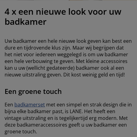
eubelonderhoud
uitenverlichting
nsectenhorren
oeslakens
edbodems
rlichting
4 x een nieuwe look voor uw
aamfolie
amping
leerkasten
attenbodems
uishoud
badkamer
ccessoires
laapkamermeubelen
indermatrassen
inderkamer
Uw badkamer een hele nieuwe look geven kan best een
inderbedden
assen/strijken
dure en tijdrovende klus zijn. Maar wij begrijpen dat
het niet voor iedereen weggelegd is om uw badkamer
een hele verbouwing te geven. Met kleine accessoires
uisdierartikelen
kan u uw (wellicht gedateerde) badkamer ook al een
nieuwe uitstraling geven. Dit kost weinig geld en tijd!
Een groene touch
Een
badkamerset
met een simpel en strak design die in
bijna elke badkamer past, is LANE. Het heeft een
vintage uitstraling en is tegelijkertijd erg modern. Met
deze badkameraccessoires geeft u uw badkamer een
groene touch.